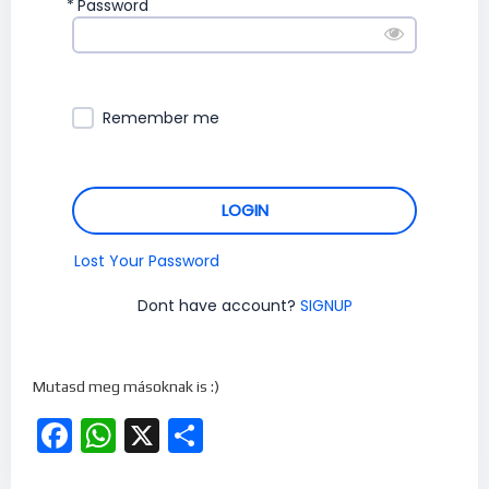
*
Password
Remember me
LOGIN
Lost Your Password
Dont have account?
SIGNUP
Mutasd meg másoknak is :)
Facebook
WhatsApp
X
Ossza
meg