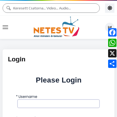
Face
What
Login
X
Ossz
Please Login
meg
*
Username