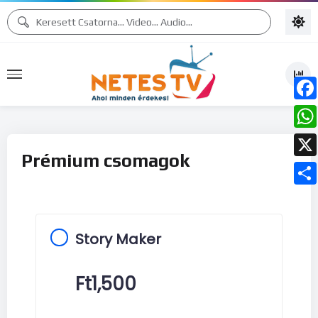
Face
What
Prémium csomagok
X
Ossz
meg
Story Maker
Ft
1,500