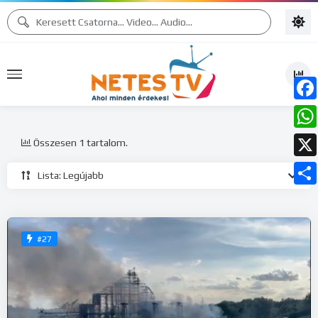
Face
What
Összesen 1 tartalom.
X
Lista: Legújabb
Ossz
meg
#27