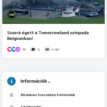
%
100
Szarrá égett a Tomorrowland színpada
Belgiumban!
39
0
5 787
Információk
Általános Szerződési Feltételek
Adatkezelés