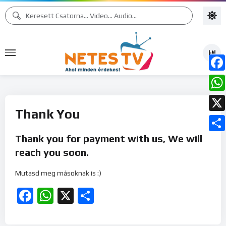
Face
What
Thank You
X
Thank you for payment with us, We will
Ossz
reach you soon.
meg
Mutasd meg másoknak is :)
Facebook
WhatsApp
X
Ossza
meg