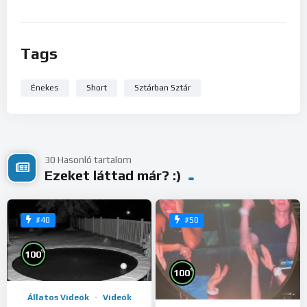
Tags
Énekes
Short
Sztárban Sztár
30 Hasonló tartalom
Ezeket láttad már? :)
#40
#50
%
100
%
100
Állatos Videók
Videók