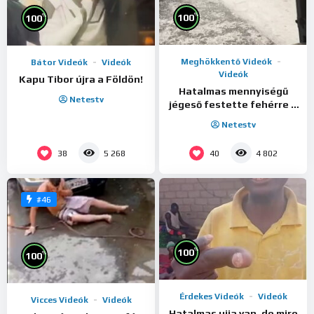
%
100
%
100
Meghökkentő Videók
Bátor Videók
Videók
Videók
Kapu Tibor újra a Földön!
Hatalmas mennyiségű
Netestv
jégeső festette fehérre a
tájat ma az M4-es
Netestv
bevezetőjén!
38
40
5 268
4 802
#46
%
100
%
100
Érdekes Videók
Videók
Vicces Videók
Videók
Hatalmas ujja van, de mire