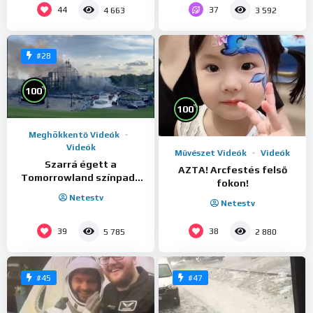
44
37
4 663
3 592
#28
%
100
%
100
Meghökkentő Videók
Videók
Művészet Videók
Videók
Szarrá égett a
AZTA! Arcfestés felső
Tomorrowland színpada
fokon!
Belgiumban!
Netestv
Netestv
39
38
5 785
2 880
#45
#47