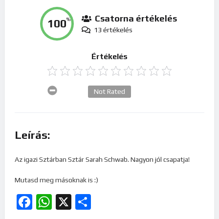
Csatorna értékelés
100
%
13 értékelés
Értékelés
Not Rated
Leírás:
Az igazi Sztárban Sztár Sarah Schwab. Nagyon jól csapatja!
Mutasd meg másoknak is :)
Facebook
WhatsApp
X
Ossza
meg