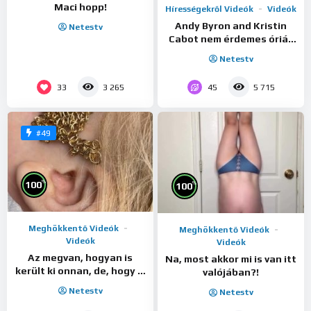
Maci hopp!
Hírességekről Videók
Videók
Andy Byron and Kristin
Netestv
Cabot nem érdemes óriás
kivetítőn csalni az
Netestv
asszonyt….
33
45
3 265
5 715
#49
%
100
%
100
Meghökkentő Videók
Meghökkentő Videók
Videók
Videók
Az megvan, hogyan is
Na, most akkor mi is van itt
került ki onnan, de, hogy is
valójában?!
került be oda?!
Netestv
Netestv