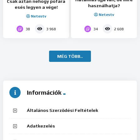
Csak aztán nehogy pofára
használhatja?
esés legyen a vége!
Netestv
Netestv
38
34
3 968
2 608
MÉG TÖBB..
Információk
Általános Szerződési Feltételek
Adatkezelés