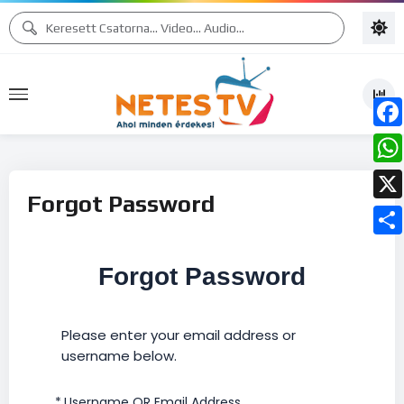
Face
What
Forgot Password
X
Ossz
Forgot Password
meg
Please enter your email address or
username below.
*
Username OR Email Address