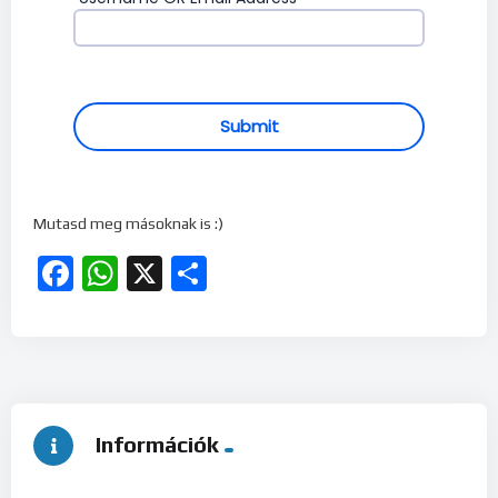
Submit
Mutasd meg másoknak is :)
Facebook
WhatsApp
X
Ossza
meg
Információk