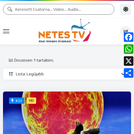
Face
What
Összesen 1 tartalom.
X
Lista: Legújabb
Ossz
meg
HD
#33