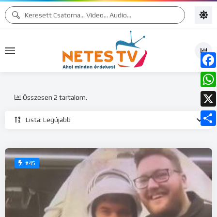
Face
What
Összesen 2 tartalom.
X
Lista: Legújabb
Ossz
meg
#45