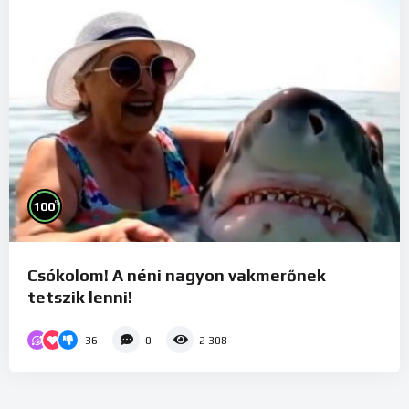
%
100
Csókolom! A néni nagyon vakmerőnek
tetszik lenni!
36
0
2 308