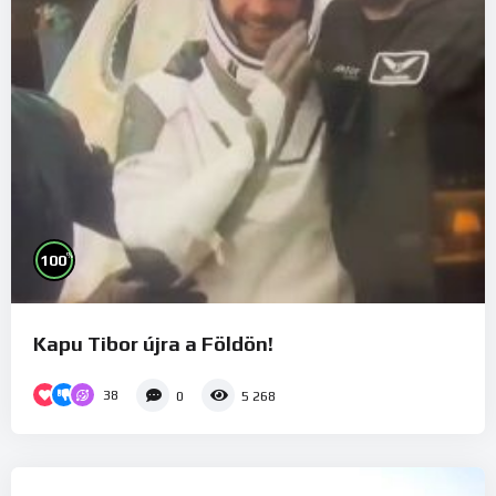
%
100
Kapu Tibor újra a Földön!
38
0
5 268