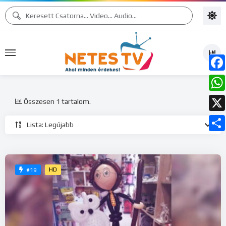
Face
What
Összesen 1 tartalom.
X
Lista: Legújabb
Ossz
meg
HD
#19