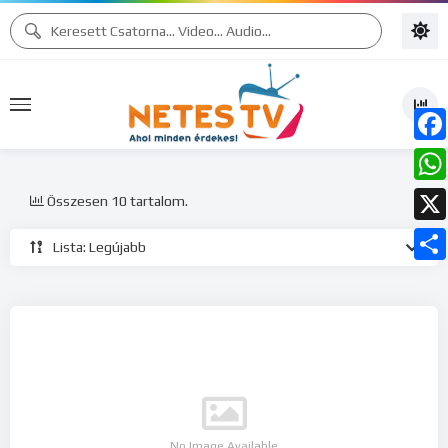
Face
What
Összesen 10 tartalom.
X
Lista: Legújabb
Ossz
meg
No Image Available