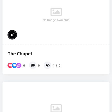
No Image Available
%
0
The Chapel
0
0
1 110