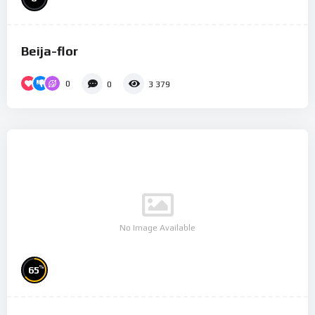
Beija-flor
0
0
3 379
No Image Available
%
65