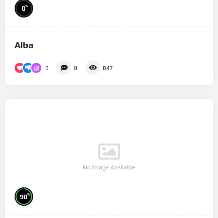
%
0
Alba
0
0
847
No Image Available
%
90