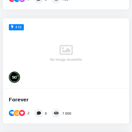
#10
No Image Available
%
90
Forever
2
0
7 000