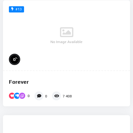
#13
No Image Available
%
0
Forever
0
0
7 408