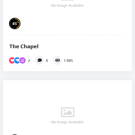
No Image Available
%
45
The Chapel
2
0
1 085
No Image Available