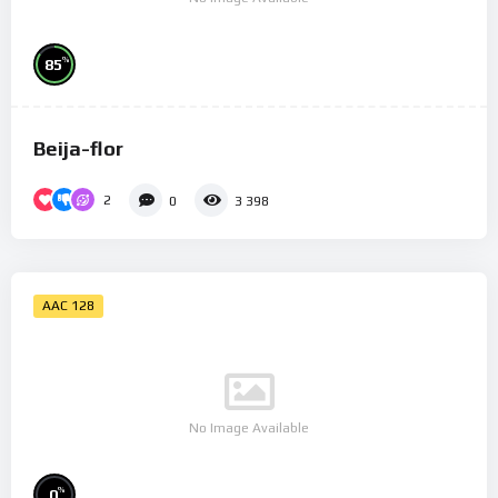
%
85
Beija-flor
2
0
3 398
AAC 128
No Image Available
%
0