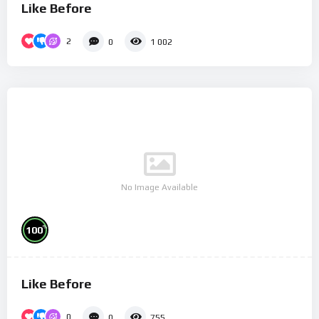
Like Before
2
0
1 002
No Image Available
%
100
Like Before
0
0
755