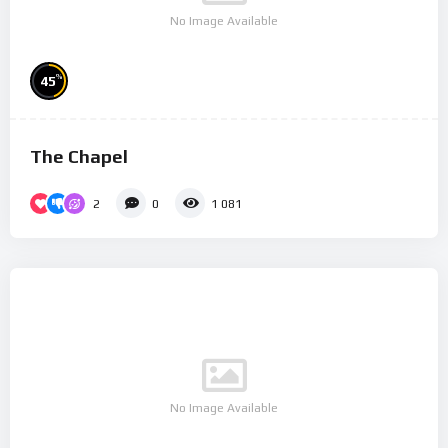
No Image Available
%
45
The Chapel
2
0
1 081
No Image Available