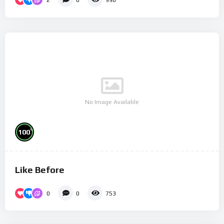
0
998
No Image Available
%
100
Like Before
0
0
753