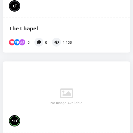
%
0
The Chapel
0
0
1 108
No Image Available
%
90