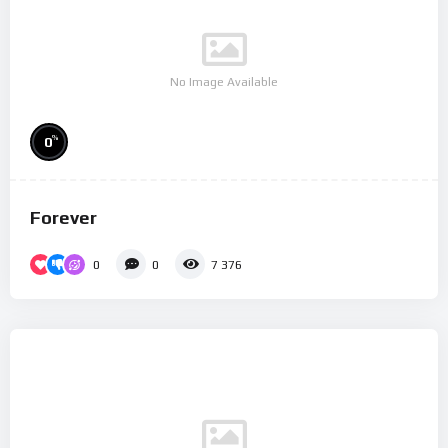
No Image Available
%
0
Forever
0
0
7 376