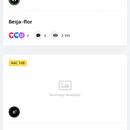
Beija-flor
2
0
3 395
AAC 128
No Image Available
%
0