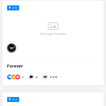
#10
No Image Available
%
90
Forever
2
0
6 970
#13