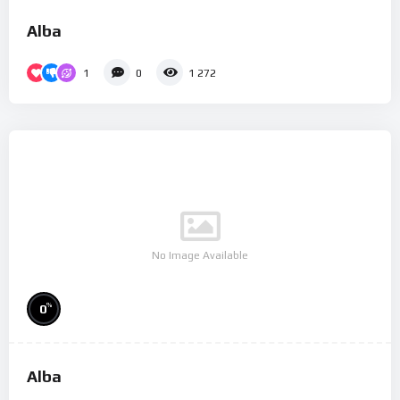
Alba
1
0
1 272
No Image Available
%
0
Alba