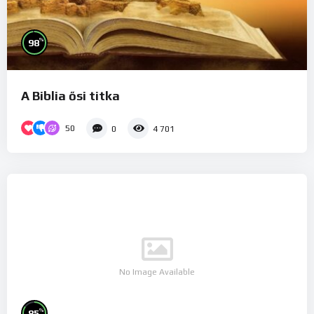
%
98
A Biblia ősi titka
50
0
4 701
No Image Available
%
85