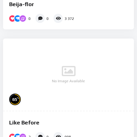
Beija-flor
0
0
3 372
No Image Available
%
65
Like Before
2