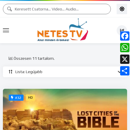
Face
What
Összesen 11 tartalom.
X
Lista: Legújabb
Ossz
meg
HD
#32