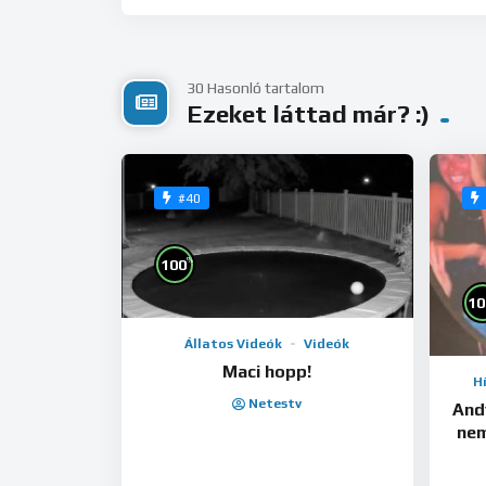
30 Hasonló tartalom
Ezeket láttad már? :)
#40
%
100
10
Állatos Videók
Videók
Maci hopp!
H
Netestv
And
nem