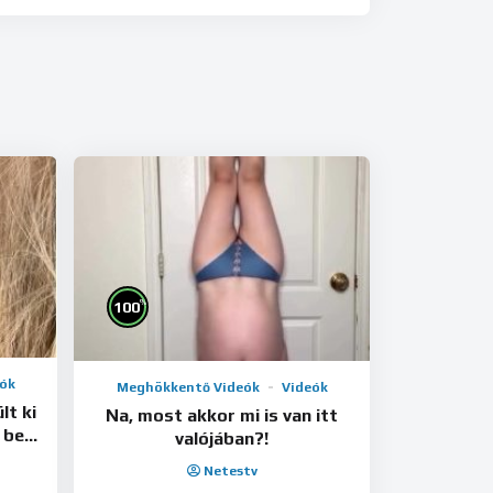
%
100
ók
Meghökkentő Videók
Videók
lt ki
Na, most akkor mi is van itt
 be
valójában?!
Netestv