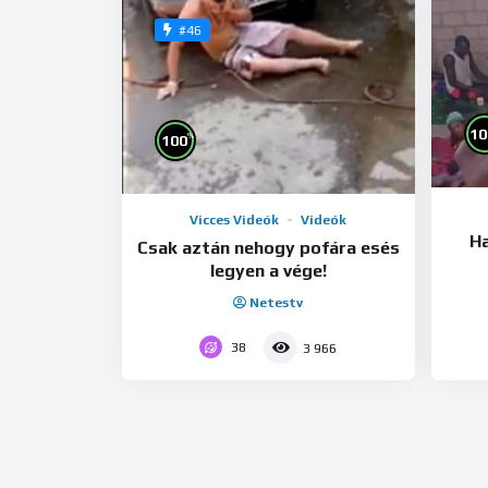
#46
10
%
100
Vicces Videók
Videók
Ha
Csak aztán nehogy pofára esés
legyen a vége!
Netestv
38
3 966