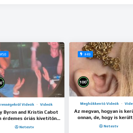
#50
#49
%
100
%
0
Meghökkentő Videók
Vide
írességekről Videók
Videók
Az megvan, hogyan is kerü
y Byron and Kristin Cabot
onnan, de, hogy is került
 érdemes óriás kivetítőn
oda?!
csalni az asszonyt….
Netestv
Netestv