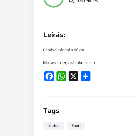
9 értékelés
Leírás:
Cápával táncol a búvár
Mutasd meg másoknak is :)
Facebook
WhatsApp
X
Ossza
meg
Tags
állatos
Short