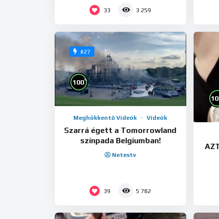
33
3 259
#27
%
100
10
Meghökkentő Videók
Videók
Szarrá égett a Tomorrowland
színpada Belgiumban!
AZT
Netestv
39
5 782