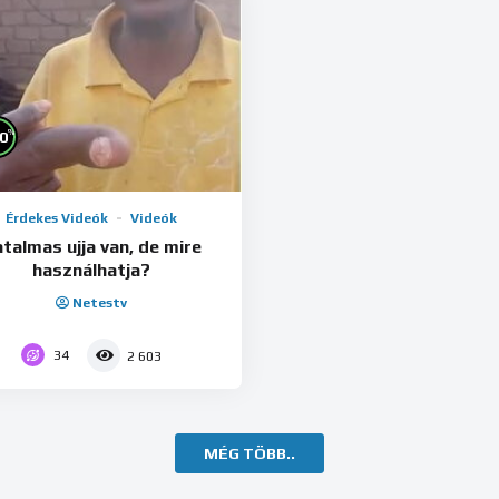
%
0
Érdekes Videók
Videók
talmas ujja van, de mire
használhatja?
Netestv
34
2 603
MÉG TÖBB..