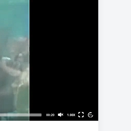
1.00X
00:20
15