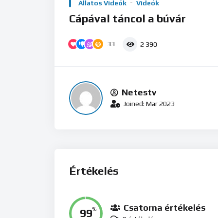
Player
Állatos Videók
Videók
Cápával táncol a búvár
33
2 390
Netestv
Joined: Mar 2023
Értékelés
Csatorna értékelés
99
%