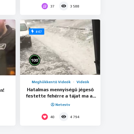
37
3 588
#47
%
100
Meghökkentő Videók
Videók
Hatalmas mennyiségű jégeső
n!
festette fehérre a tájat ma az
M4-es bevezetőjén!
Netestv
40
4 794