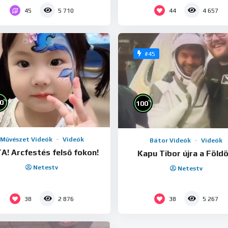
45
44
5 710
4 657
#45
%
0
%
100
Művészet Videók
Videók
Bátor Videók
Videók
A! Arcfestés felső fokon!
Kapu Tibor újra a Földö
Netestv
Netestv
38
38
2 876
5 267