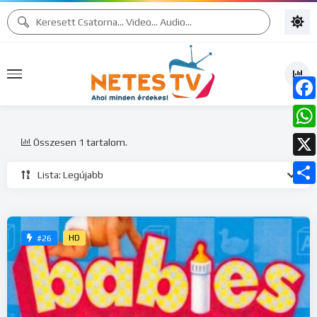
Face
What
Összesen 1 tartalom.
X
Lista: Legújabb
Ossz
meg
HD
#26