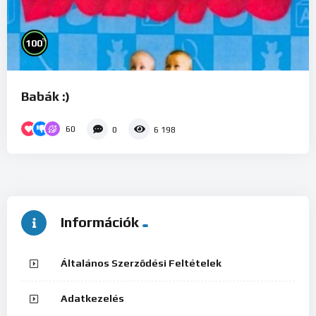
%
100
Babák :)
60
0
6 198
Információk
Általános Szerződési Feltételek
Adatkezelés